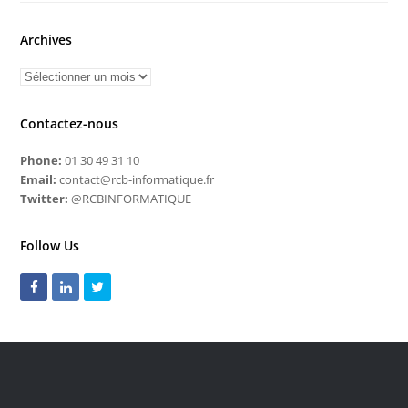
Infogérance Partielle et Support : Renforcer Son Équipe IT Sans
Recruter
Infogérance Totale TMA : Externalisez Tout Votre IT
Archives
Contactez-nous
Phone:
01 30 49 31 10
Email:
contact@rcb-informatique.fr
Twitter:
@RCBINFORMATIQUE
Follow Us