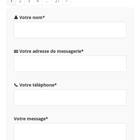
1
2
3
4
…
27
👤 Votre nom*
📧 Votre adresse de messagerie*
📞 Votre téléphone*
Votre message*