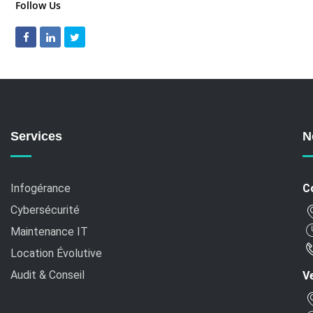
Email:
contact@rcb-informatique.fr
Twitter:
@RCBINFORMATIQUE
Follow Us
Services
N
Infogérance
C
Cybersécurité
Maintenance IT
Location Évolutive