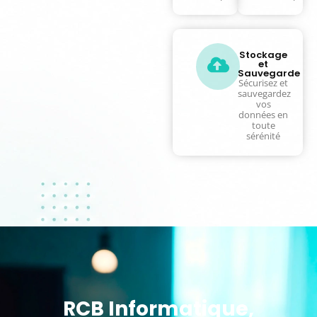
Stockage
et
Sauvegarde
Sécurisez et
sauvegardez
vos
données en
toute
sérénité
RCB Informatique,