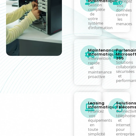
informatique
Protégez
Gestion
vos
complète
données
de
contre
votre
les
système
menaces
d’information
Maintenance
Partenai
informatique
Microsof
365
Intervention
Solutions
rapide
collaborati
et
sécurisées
maintenance
et
proactive
performan
Leasing
Solutions
informatique
Télécom
Financez
Connectivit
vos
téléphonie
équipements
et
en
internet
toute
pour
simplicité
entreprise