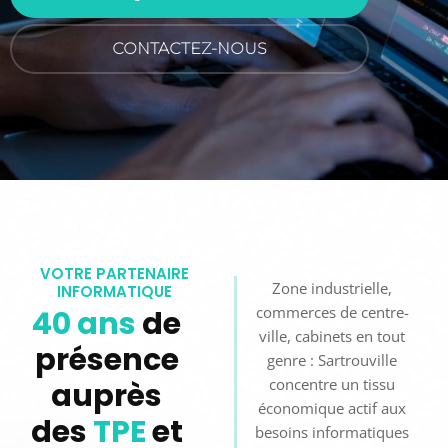
CONTACTEZ-NOUS
VOTRE PARTENAIRE
Zone industrielle,
INFORMATIQUE
commerces de centre-
40 ans
de
ville, cabinets en tout
présence
genre : Sartrouville
concentre un tissu
auprès
économique actif aux
des
TPE
et
besoins informatiques