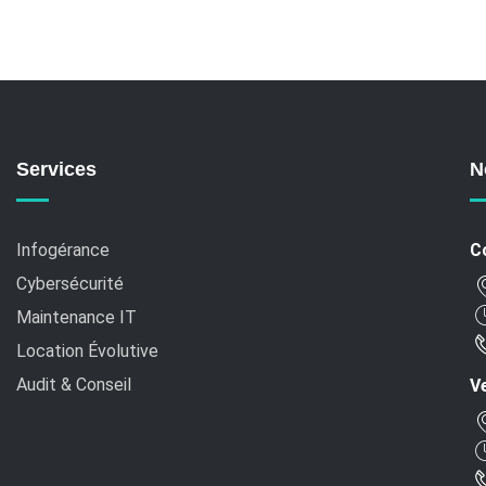
Services
N
Infogérance
C
Cybersécurité
Maintenance IT
Location Évolutive
Audit & Conseil
Ve