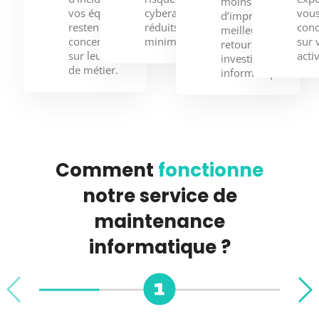
moins
vos équipes
cyberattaques
vou
d’imprévus,
restent
réduits au
conc
meilleur
concentrées
minimum.
sur 
retour sur
sur leur cœur
activ
investissement
de métier.
informatique.
Comment
fonctionne
notre service de
maintenance
informatique ?