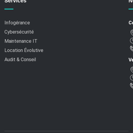
Services
N
Infogérance
C
Cybersécurité
Maintenance IT
Location Évolutive
Audit & Conseil
Ve