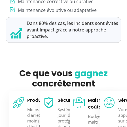
Maintenance corrective ou curative
Maintenance évolutive ou adaptative
Dans 80% des cas, les incidents sont évités
avant impact grâce à notre approche
proactive.
Ce que vous
gagnez
concrètement
Productivité
Sécurité
Maîtrise des
Sér
coûts
Moins
Systèmes à
Vou
d’arrêts,
jour, données
app
Budget
moins
protégées,
sur 
maîtrisé,
d’incidents,
risques de
expe