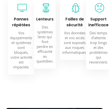
Pannes
Lenteurs
Failles de
Support
répétées
sécurité
inefficace
Des
systèmes
Vos
Vos données
Des temps
lents qui
équipements
et vos accès
d’attente
font
et systèmes
sont exposés
trop longs
perdre en
sont
aux risques
et des
efficacité
bloqués,
informatiques.
problèmes
au
votre activité
qui
quotidien.
est
reviennent.
impactée.