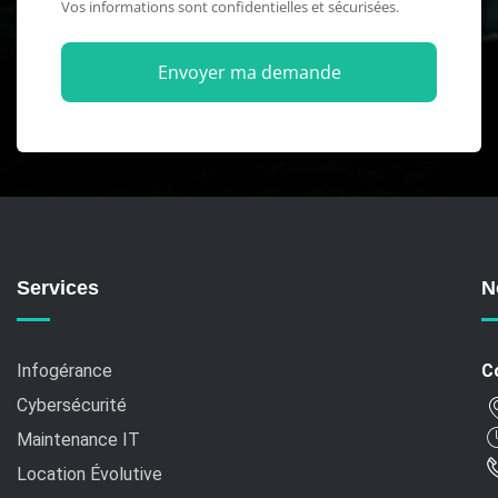
Vos informations sont confidentielles et sécurisées.
Services
N
Infogérance
C
Cybersécurité
Maintenance IT
Location Évolutive