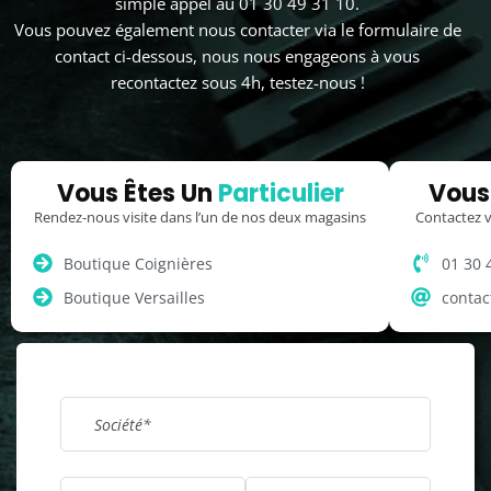
simple appel au 01 30 49 31 10.
Vous pouvez également nous contacter via le formulaire de
contact ci-dessous, nous nous engageons à vous
recontactez sous 4h, testez-nous !
Vous Êtes Un
Particulier
Vous
Rendez-nous visite dans l’un de nos deux magasins
Contactez v
Boutique Coignières
01 30 
Boutique Versailles
contac