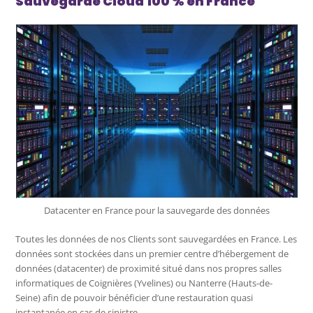
Sauvegarde Cloud 100 % en France
Datacenter en France pour la sauvegarde des données
Toutes les données de nos Clients sont sauvegardées en France. Les
données sont stockées dans un premier centre d’hébergement de
données (datacenter) de proximité situé dans nos propres salles
informatiques de Coignières (Yvelines) ou Nanterre (Hauts-de-
Seine) afin de pouvoir bénéficier d’une restauration quasi
instantanée en cas de sinistre.