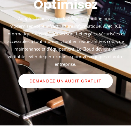
Optimisez
Adoptez la puissance du Cloud computing pour
moderniser votre infrastructure informatique. Avec RCB
Informatique, vos ressources sont hébergées, sécurisées et
accessibles à tout moment, tout en réduisant vos coûts de
maintenance et d’équipement. Le Cloud devient un
véritable levier de performance pour vos équipes et votre
entreprise.
DEMANDEZ UN AUDIT GRATUIT