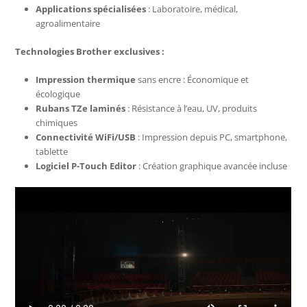
Applications spécialisées
: Laboratoire, médical,
agroalimentaire
Technologies Brother exclusives :
Impression thermique
sans encre : Économique et
écologique
Rubans TZe laminés
: Résistance à l’eau, UV, produits
chimiques
Connectivité WiFi/USB
: Impression depuis PC, smartphone,
tablette
Logiciel P-Touch Editor
: Création graphique avancée incluse