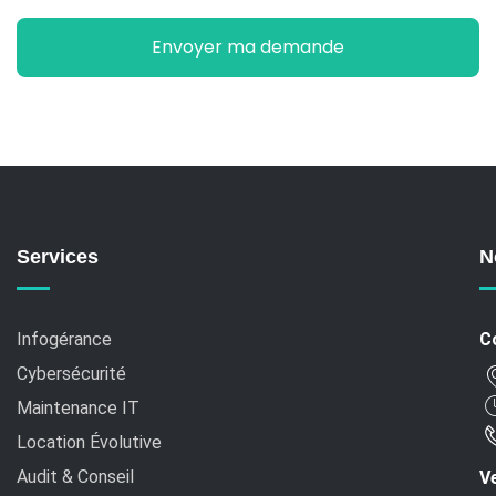
Services
N
Infogérance
C
Cybersécurité
Maintenance IT
Location Évolutive
Audit & Conseil
Ve