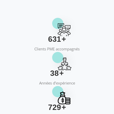
658
+
Clients PME accompagnés
40
+
Années d’expérience
769
+