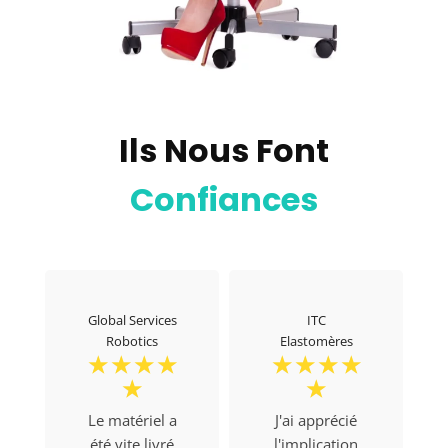
Ils Nous Font
Confiances
Global Services
ITC
Robotics
Elastomères
☆
☆
☆
☆
☆
☆
☆
☆
☆
☆
Le matériel a
J'ai apprécié
été vite livré
l'implication