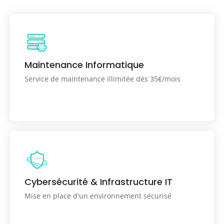
Services de maintenance informatique économique
et flexible, incluant un support illimité pour vos
Maintenance Informatique
postes de travail et serveurs
Service de maintenance illimitée dès 35€/mois
Mise en place d'un système de protection, de
sauvegarde et de restauration pour sécuriser vos
Cybersécurité & Infrastructure IT
informations sensibles
Mise en place d'un environnement sécurisé