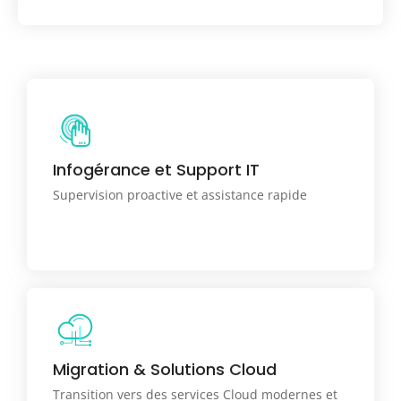
Supervision proactive et assistance rapide pour la
gestion complète de votre infrastructure
Infogérance et Support IT
informatique.
Supervision proactive et assistance rapide
Accompagnement dans la migration de vos
Migration & Solutions Cloud
données et transition vers des services Cloud
modernes et fiables
Transition vers des services Cloud modernes et