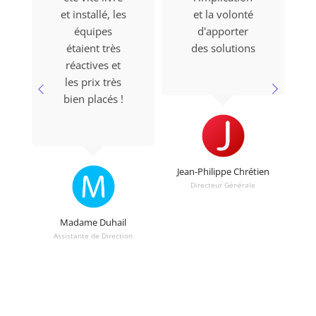
et installé, les
et la volonté
équipes
d'apporter
étaient très
des solutions
réactives et
les prix très
bien placés !
Jean-Philippe Chrétien
Directeur Générale
Madame Duhail
Assistante de Direction
ve
Re