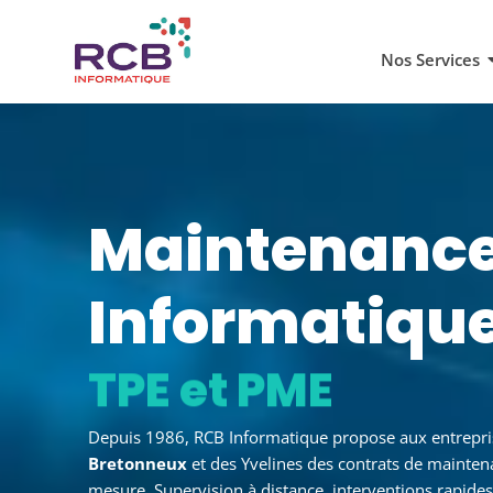
Nos Services
Maintenanc
Informatiqu
à Voisins-le-Br
Depuis 1986, RCB Informatique propose aux entrepr
Bretonneux
et des Yvelines des contrats de mainten
mesure. Supervision à distance, interventions rapides 