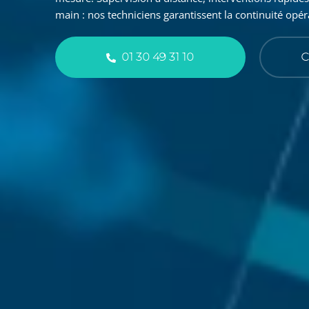
main : nos techniciens garantissent la continuité opéra
01 30 49 31 10
C