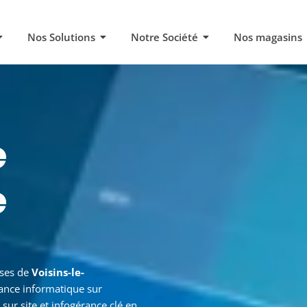
Nos Solutions
Notre Société
Nos magasins
e
e
etonneux
ises de
Voisins-le-
ance informatique sur
sur site et infogérance clé en