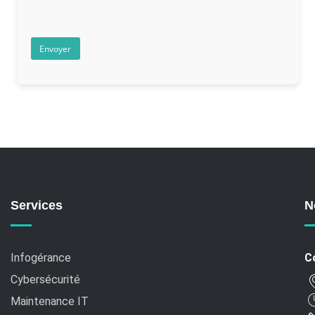
Services
N
Infogérance
C
Cybersécurité
Maintenance IT