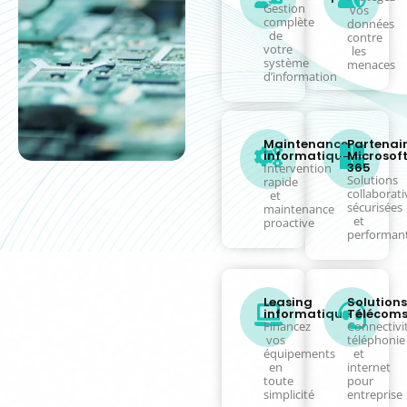
Infogérance
Cyberséc
informatique
Protégez
Gestion
vos
complète
données
de
contre
votre
les
système
menaces
d’information
Maintenance
Partenai
informatique
Microsof
365
Intervention
Solutions
rapide
collaborati
et
sécurisées
maintenance
et
proactive
performan
Leasing
Solutions
informatique
Télécom
Financez
Connectivit
vos
téléphonie
équipements
et
en
internet