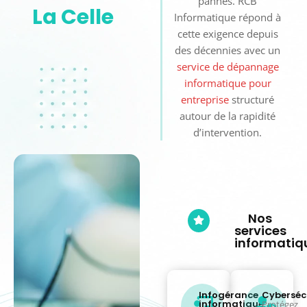
peu de marge pour les
PME
de
pannes. RCB
La Celle
Informatique répond à
cette exigence depuis
des décennies avec un
service de dépannage
informatique pour
entreprise
structuré
autour de la rapidité
d’intervention.
Nos
services
informatiq