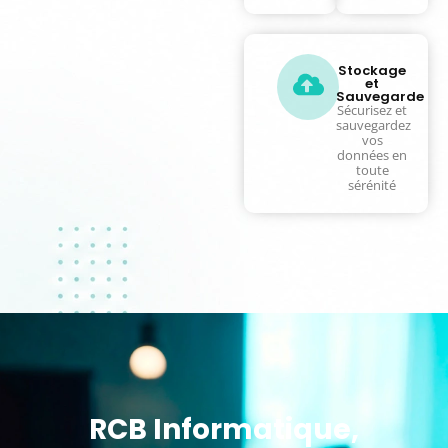
toute
pour
simplicité
entreprise
Stockage
et
Sauvegarde
Sécurisez et
sauvegardez
vos
données en
toute
sérénité