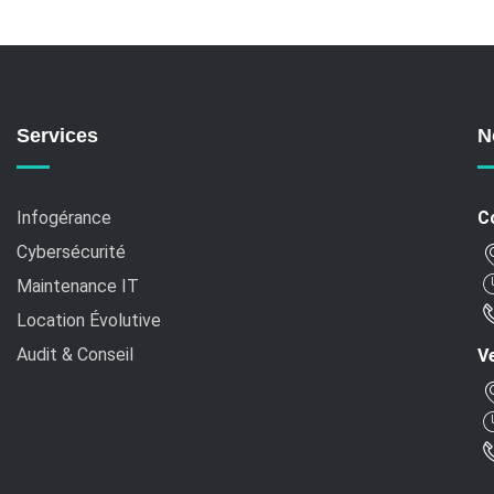
Services
N
Infogérance
C
Cybersécurité
Maintenance IT
Location Évolutive
Audit & Conseil
Ve