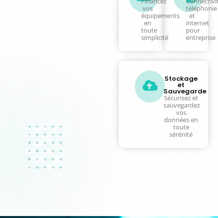
Financez
Connectivit
vos
téléphonie
équipements
et
en
internet
toute
pour
simplicité
entreprise
Stockage
et
Sauvegarde
Sécurisez et
sauvegardez
vos
données en
toute
sérénité