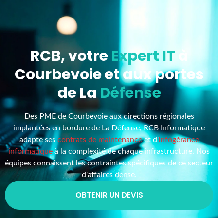
RCB, votre
Expert IT
à
Courbevoie et aux portes
de La
Défense
Des PME de Courbevoie aux directions régionales
implantées en bordure de La Défense, RCB Informatique
adapte ses
contrats de maintenance
et d'
infogérance
informatique
à la complexité de chaque infrastructure. Nos
équipes connaissent les contraintes spécifiques de ce secteur
d'affaires dense.
OBTENIR UN DEVIS