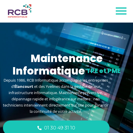
Maintenance
Informatique
à Élancourt
Depuis 1986, RCB Informatique accompagne les entreprises
d’
Élancourt
et des Yvelines dans la gestion de leur
infrastructure informatique. Maintenance préventive,
dépannage rapide et infogérance sur mesure : nos
techniciens interviennent directement sur site pour garantir
la continuité de votre activité.
01 30 49 31 10