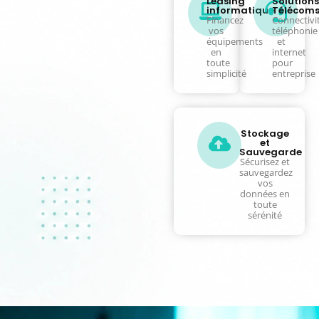
Leasing
Solutions
informatique
Télécom
Financez
Connectivit
vos
téléphonie
équipements
et
en
internet
toute
pour
simplicité
entreprise
Stockage
et
Sauvegarde
Sécurisez et
sauvegardez
vos
données en
toute
sérénité