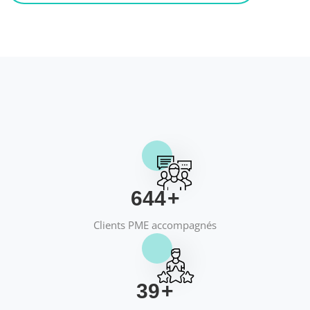
658
+
Clients PME accompagnés
40
+