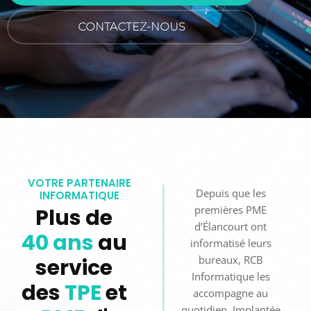
CONTACTEZ-NOUS
VOTRE PARTENAIRE
Depuis que les
INFORMATIQUE
premières PME
Plus de
d’Élancourt ont
40 ans
au
informatisé leurs
bureaux, RCB
service
Informatique les
des
TPE
et
accompagne au
quotidien. Implantée