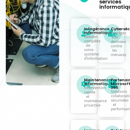
services
informatiq
Infogérance
Cyberséc
informatique
Protégez
Gestion
vos
complète
données
de
contre
votre
les
système
menaces
d’information
Maintenance
Partenai
informatique
Microsof
365
Intervention
Solutions
rapide
collaborati
et
sécurisées
maintenance
et
proactive
performan