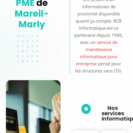
des
TPE
et
PME du tertiaire — qui
ont besoin d’un
PME
de
informaticien de
Mareil-
proximité disponible
quand ça compte. RCB
Marly
Informatique est ce
partenaire depuis 1986,
avec un
service de
maintenance
informatique pour
entreprise
pensé pour
les structures sans DSI.
Nos
services
informatiq