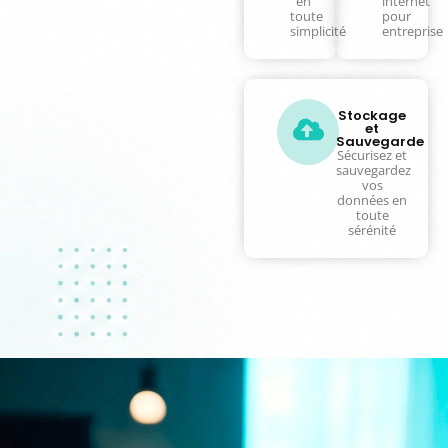
vos
téléphonie
équipements
et
en
internet
toute
pour
simplicité
entreprise
Stockage
et
Sauvegarde
Sécurisez et
sauvegardez
vos
données en
toute
sérénité