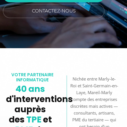
01 30 49 31 10
CONTACTEZ-NOUS
VOTRE PARTENAIRE
Nichée entre Marly-le-
INFORMATIQUE
Roi et Saint-Germain-en-
40 ans
Laye, Mareil-Marly
d'interventions
compte des entreprises
discrètes mais actives —
auprès
consultants, artisans,