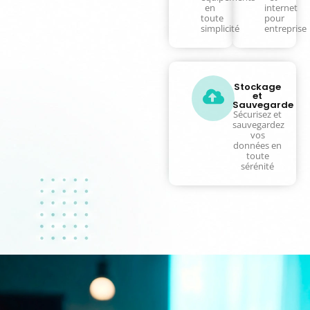
en
internet
toute
pour
simplicité
entreprise
Stockage
et
Sauvegarde
Sécurisez et
sauvegardez
vos
données en
toute
sérénité