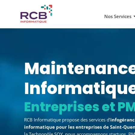
Nos Services
Maintenanc
Informatiqu
à Saint-Quentin
RCB Informatique propose des services d’
infogéran
informatique pour les entreprises de Saint-Quen
la Technopôle SQY, nous accompagnons startups, PM