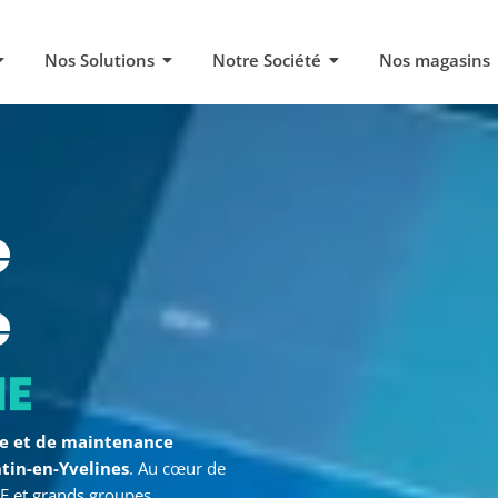
Nos Solutions
Notre Société
Nos magasins
e
e
-en-Yvelines
ce et de maintenance
tin-en-Yvelines
. Au cœur de
E et grands groupes