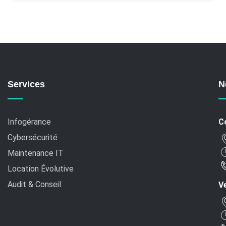
Services
N
Infogérance
C
Cybersécurité
Maintenance IT
Location Évolutive
Audit & Conseil
Ve