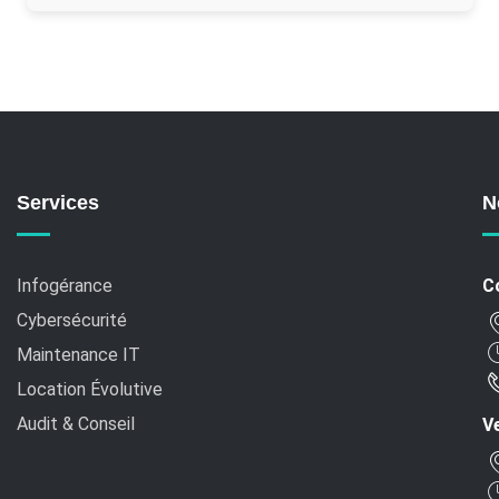
Services
N
Infogérance
C
Cybersécurité
Maintenance IT
Location Évolutive
Audit & Conseil
Ve