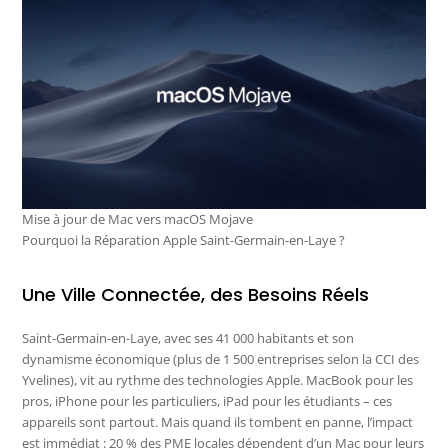
Mise à jour de Mac vers macOS Mojave
Pourquoi la Réparation Apple Saint-Germain-en-Laye ?
Une Ville Connectée, des Besoins Réels
Saint-Germain-en-Laye, avec ses 41 000 habitants et son
dynamisme économique (plus de 1 500 entreprises selon la CCI des
Yvelines), vit au rythme des technologies Apple. MacBook pour les
pros, iPhone pour les particuliers, iPad pour les étudiants – ces
appareils sont partout. Mais quand ils tombent en panne, l’impact
est immédiat : 20 % des PME locales dépendent d’un Mac pour leurs