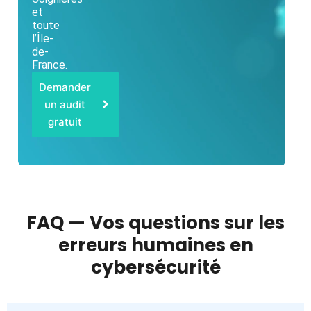
et
toute
l’Île-
de-
France.
Demander
un audit
gratuit
FAQ — Vos questions sur les
erreurs humaines en
cybersécurité