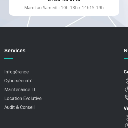
Mardi au Samedi : 10h-13h / 14h15-19h
Services
N
Infogérance
C
Cybersécurité
Maintenance IT
Location Évolutive
Audit & Conseil
Ve