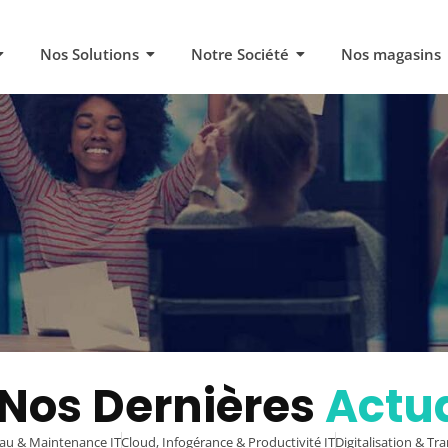
Nos Solutions
Notre Société
Nos magasins
 Nos Dernières
Actua
eau & Maintenance IT
Cloud, Infogérance & Productivité IT
Digitalisation & T