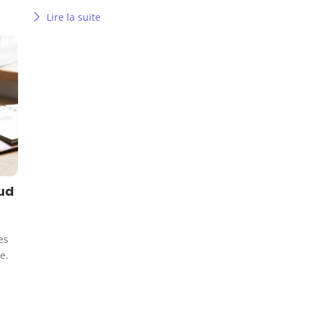
Lire la suite
oud
es
e.