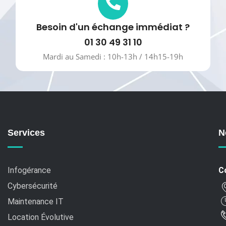
Besoin d'un échange immédiat ?
01 30 49 31 10
Mardi au Samedi : 10h-13h / 14h15-19h
Services
N
Infogérance
C
Cybersécurité
Maintenance IT
Location Évolutive