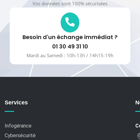
Vos données sont 100% sécurisées
Besoin d'un échange immédiat ?
01 30 49 31 10
Mardi au Samedi : 10h-13h / 14h15-19h
Services
N
Infogérance
C
Cybersécurité