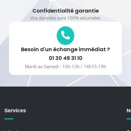
Confidentialité garantie
Vos données sont 100% sécurisées
Besoin d'un échange immédiat ?
01 30 49 31 10
Mardi au Samedi : 10h-13h / 14h15-19h
Services
N