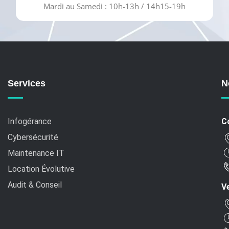
Mardi au Samedi : 10h-13h / 14h15-19h
Services
N
Infogérance
C
Cybersécurité
Maintenance IT
Location Évolutive
Audit & Conseil
Ve