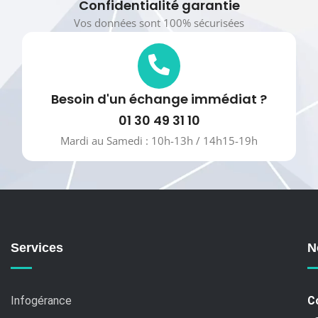
Confidentialité garantie
Vos données sont 100% sécurisées
Besoin d'un échange immédiat ?
01 30 49 31 10
Mardi au Samedi : 10h-13h / 14h15-19h
Services
N
Infogérance
C