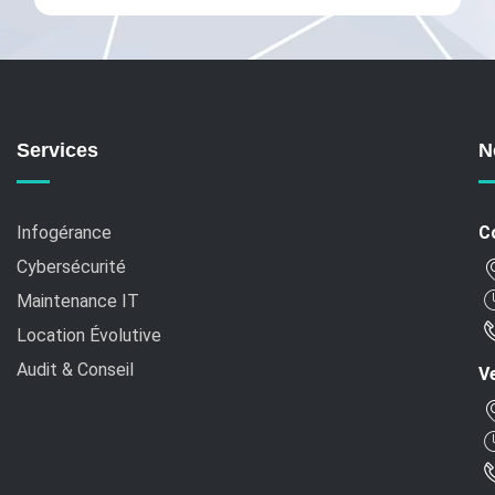
Services
N
Infogérance
C
Cybersécurité
Maintenance IT
Location Évolutive
Audit & Conseil
Ve