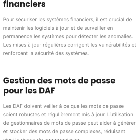
financiers
Pour sécuriser les systèmes financiers, il est crucial de
maintenir les logiciels à jour et de surveiller en
permanence les systèmes pour détecter les anomalies.
Les mises à jour régulières corrigent les vulnérabilités et
renforcent la sécurité des systèmes.
Gestion des mots de passe
pour les DAF
Les DAF doivent veiller à ce que les mots de passe
soient robustes et régulièrement mis à jour. L’utilisation
de gestionnaires de mots de passe peut aider à générer
et stocker des mots de passe complexes, réduisant
ainsi le risque de compromission.