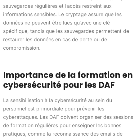
sauvegardes régulières et l’accès restreint aux
informations sensibles. Le cryptage assure que les
données ne peuvent être lues qu’avec une clé
spécifique, tandis que les sauvegardes permettent de
restaurer les données en cas de perte ou de
compromission.
Importance de la formation en
cybersécurité pour les DAF
La sensibilisation à la cybersécurité au sein du
personnel est primordiale pour prévenir les
cyberattaques. Les DAF doivent organiser des sessions
de formation régulières pour enseigner les bonnes
pratiques, comme la reconnaissance des emails de