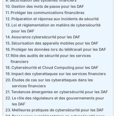
Sécurisation des systèmes financiers
Gestion des mots de passe pour les DAF
Protéger les communications financières
Préparation et réponse aux incidents de sécurité
Loi et réglementation en matière de cybersécurité
pour les DAF
Assurance cybersécurité pour les DAF
Sécurisation des appareils mobiles pour les DAF
Protéger les données lors du télétravail pour les DAF
Rôle des audits de sécurité pour les services
financiers
Cybersécurité et Cloud Computing pour les DAF
Impact des cyberattaques sur les services financiers
Études de cas sur les cyberattaques dans les
services financiers
Tendances émergentes en cybersécurité pour les DAF
Le rôle des régulateurs et des gouvernements pour
les DAF
Meilleures pratiques de cybersécurité pour les DAF