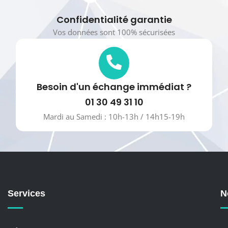
Confidentialité garantie
Vos données sont 100% sécurisées
Besoin d'un échange immédiat ?
01 30 49 31 10
Mardi au Samedi : 10h-13h / 14h15-19h
Services
N