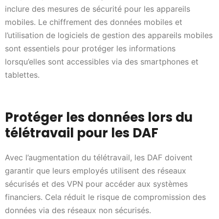
inclure des mesures de sécurité pour les appareils
mobiles. Le chiffrement des données mobiles et
l’utilisation de logiciels de gestion des appareils mobiles
sont essentiels pour protéger les informations
lorsqu’elles sont accessibles via des smartphones et
tablettes.
Protéger les données lors du
télétravail pour les DAF
Avec l’augmentation du télétravail, les DAF doivent
garantir que leurs employés utilisent des réseaux
sécurisés et des VPN pour accéder aux systèmes
financiers. Cela réduit le risque de compromission des
données via des réseaux non sécurisés.