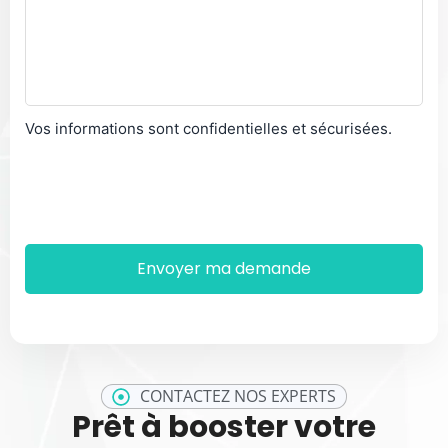
Vos informations sont confidentielles et sécurisées.
CONTACTEZ NOS EXPERTS
Prêt à booster votre