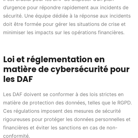
d’urgence pour répondre rapidement aux incidents de
sécurité. Une équipe dédiée à la réponse aux incidents
doit être formée pour gérer les situations de crise et
minimiser les impacts sur les opérations financières.
Loi et réglementation en
matière de cybersécurité pour
les DAF
Les DAF doivent se conformer à des lois strictes en
matière de protection des données, telles que le RGPD.
Ces régulations imposent des mesures de sécurité
rigoureuses pour protéger les données personnelles et
financières et éviter les sanctions en cas de non-
conformité.