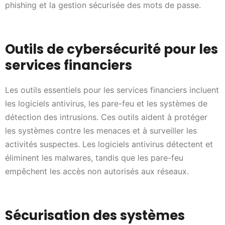
phishing et la gestion sécurisée des mots de passe.
Outils de cybersécurité pour les
services financiers
Les outils essentiels pour les services financiers incluent
les logiciels antivirus, les pare-feu et les systèmes de
détection des intrusions. Ces outils aident à protéger
les systèmes contre les menaces et à surveiller les
activités suspectes. Les logiciels antivirus détectent et
éliminent les malwares, tandis que les pare-feu
empêchent les accès non autorisés aux réseaux.
Sécurisation des systèmes