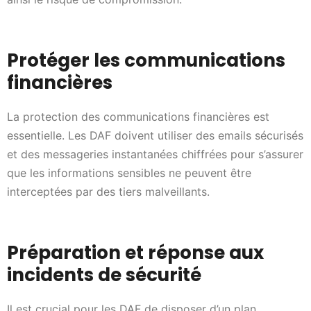
Protéger les communications
financières
La protection des communications financières est
essentielle. Les DAF doivent utiliser des emails sécurisés
et des messageries instantanées chiffrées pour s’assurer
que les informations sensibles ne peuvent être
interceptées par des tiers malveillants.
Préparation et réponse aux
incidents de sécurité
Il est crucial pour les DAF de disposer d’un plan