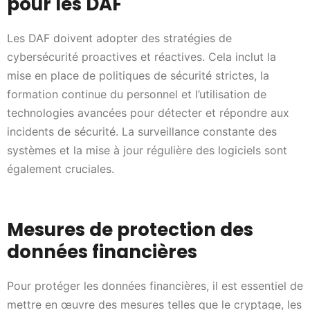
pour les DAF
Les DAF doivent adopter des stratégies de
cybersécurité proactives et réactives. Cela inclut la
mise en place de politiques de sécurité strictes, la
formation continue du personnel et l’utilisation de
technologies avancées pour détecter et répondre aux
incidents de sécurité. La surveillance constante des
systèmes et la mise à jour régulière des logiciels sont
également cruciales.
Mesures de protection des
données financières
Pour protéger les données financières, il est essentiel de
mettre en œuvre des mesures telles que le cryptage, les