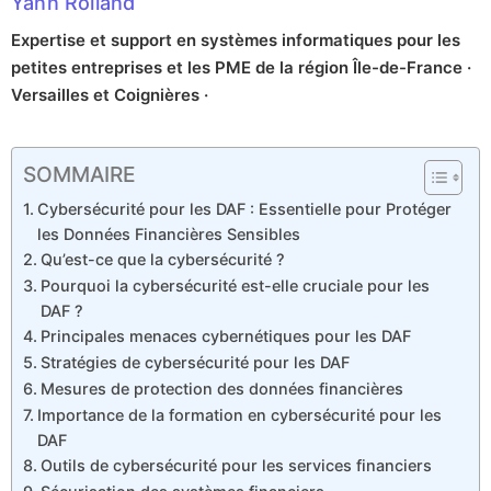
Yann Rolland
Expertise et support en systèmes informatiques pour les
petites entreprises et les PME de la région Île-de-France ·
Versailles et Coignières ·
SOMMAIRE
Cybersécurité pour les DAF : Essentielle pour Protéger
les Données Financières Sensibles
Qu’est-ce que la cybersécurité ?
Pourquoi la cybersécurité est-elle cruciale pour les
DAF ?
Principales menaces cybernétiques pour les DAF
Stratégies de cybersécurité pour les DAF
Mesures de protection des données financières
Importance de la formation en cybersécurité pour les
DAF
Outils de cybersécurité pour les services financiers