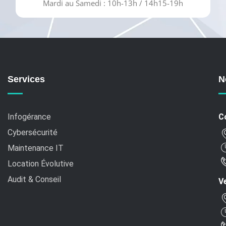
Mardi au Samedi : 10h-13h / 14h15-19h
Services
N
Infogérance
C
Cybersécurité
Maintenance IT
Location Évolutive
Audit & Conseil
Ve