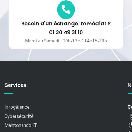
Besoin d'un échange immédiat ?
01 30 49 31 10
Mardi au Samedi : 10h-13h / 14h15-19h
Services
N
Infogérance
C
Cybersécurité
Maintenance IT