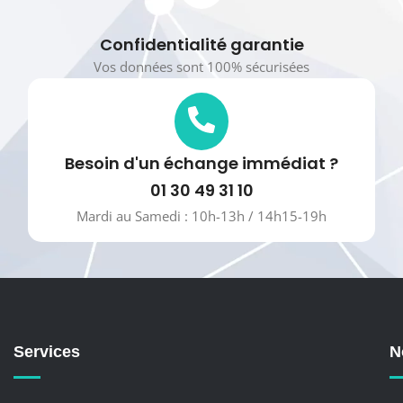
Confidentialité garantie
Vos données sont 100% sécurisées
Besoin d'un échange immédiat ?
01 30 49 31 10
Mardi au Samedi : 10h-13h / 14h15-19h
Services
N