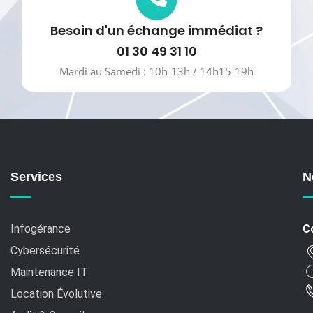
Besoin d'un échange immédiat ?
01 30 49 31 10
Mardi au Samedi : 10h-13h / 14h15-19h
Services
N
Infogérance
C
Cybersécurité
Maintenance IT
Location Évolutive