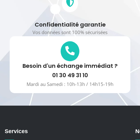
Confidentialité garantie
Vos données sont 100% sécurisées
Besoin d'un échange immédiat ?
01 30 49 31 10
Mardi au Samedi : 10h-13h / 14h15-19h
Services
N