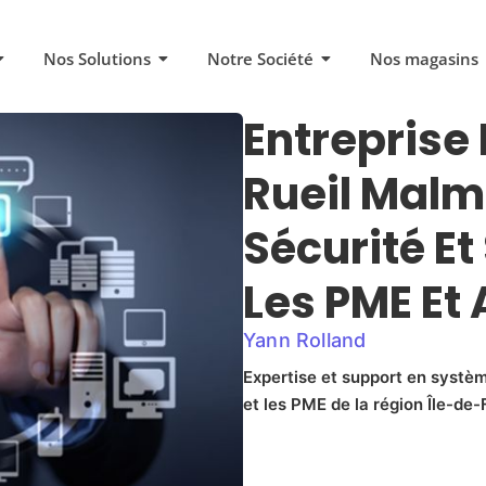
Nos Solutions
Notre Société
Nos magasins
Entreprise
Rueil Malma
Sécurité Et
Les PME Et
Yann Rolland
Expertise et support en systèm
et les PME de la région Île-de-F