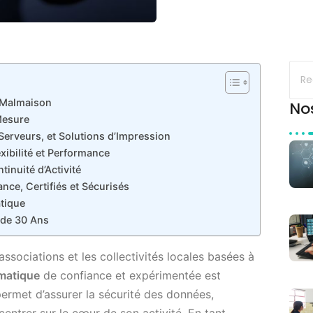
l Malmaison
No
Mesure
 Serveurs, et Solutions d’Impression
xibilité et Performance
tinuité d’Activité
nce, Certifiés et Sécurisés
tique
 de 30 Ans
associations et les collectivités locales basées à
rmatique
de confiance et expérimentée est
permet d’assurer la sécurité des données,
ncentrer sur le cœur de son activité. En tant