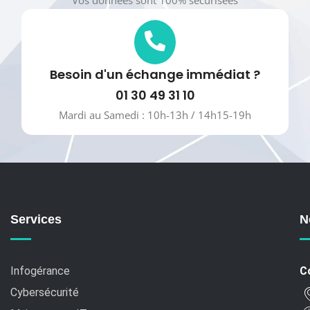
Vos données sont 100% sécurisées
Besoin d'un échange immédiat ?
01 30 49 31 10
Mardi au Samedi : 10h-13h / 14h15-19h
Services
N
Infogérance
C
Cybersécurité