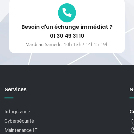
Besoin d'un échange immédiat ?
01 30 49 31 10
Mardi au Samedi : 10h-13h / 14h15-19h
Services
N
Infogérance
C
Cybersécurité
Maintenance IT