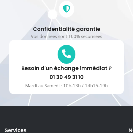
Confidentialité garantie
Vos données sont 100% sécurisées
Besoin d'un échange immédiat ?
01 30 49 31 10
Mardi au Samedi : 10h-13h / 14h15-19h
Services
N