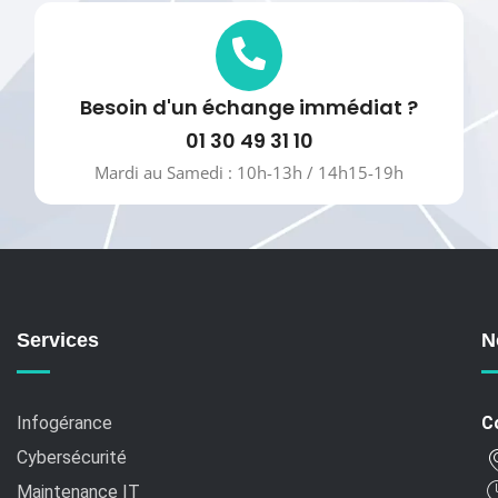
Besoin d'un échange immédiat ?
01 30 49 31 10
Mardi au Samedi : 10h-13h / 14h15-19h
Services
N
Infogérance
C
Cybersécurité
Maintenance IT