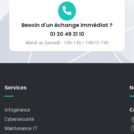
Besoin d'un échange immédiat ?
01 30 49 31 10
Mardi au Samedi : 10h-13h / 14h15-19h
Services
N
Infogérance
C
Cybersécurité
Maintenance IT