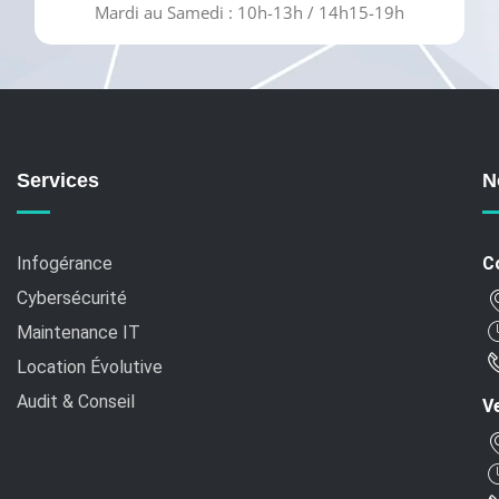
Mardi au Samedi : 10h-13h / 14h15-19h
Services
N
Infogérance
C
Cybersécurité
Maintenance IT
Location Évolutive
Audit & Conseil
Ve