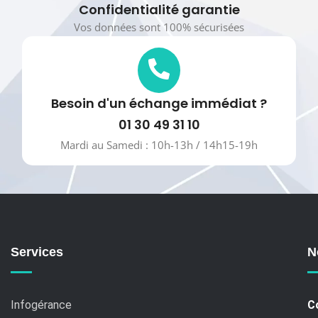
Confidentialité garantie
Vos données sont 100% sécurisées
Besoin d'un échange immédiat ?
01 30 49 31 10
Mardi au Samedi : 10h-13h / 14h15-19h
Services
N
Infogérance
C