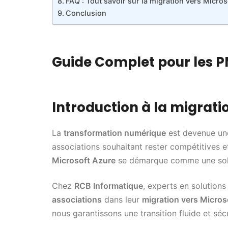
FAQ : Tout savoir sur la migration vers Micro
Conclusion
Guide Complet pour les P
Introduction à la migrati
La
transformation numérique
est devenue une
associations souhaitant rester compétitives et
Microsoft Azure
se démarque comme une solu
Chez
RCB Informatique
, experts en solutio
associations
dans leur
migration vers Micros
nous garantissons une transition fluide et séc