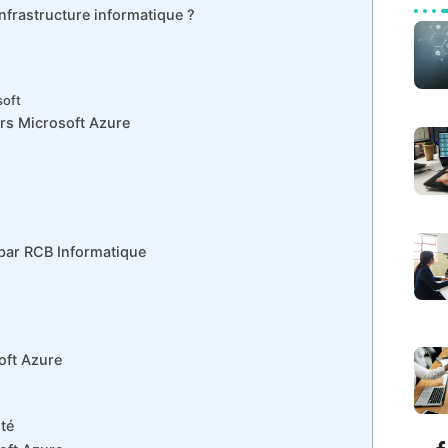
nfrastructure informatique ?
soft
ers Microsoft Azure
par RCB Informatique
oft Azure
té