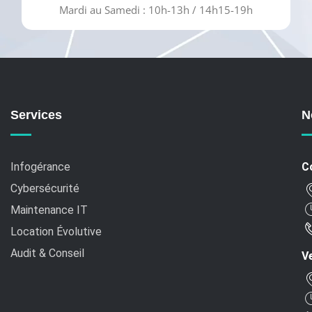
Mardi au Samedi : 10h-13h / 14h15-19h
Services
N
Infogérance
C
Cybersécurité
Maintenance IT
Location Évolutive
Audit & Conseil
Ve