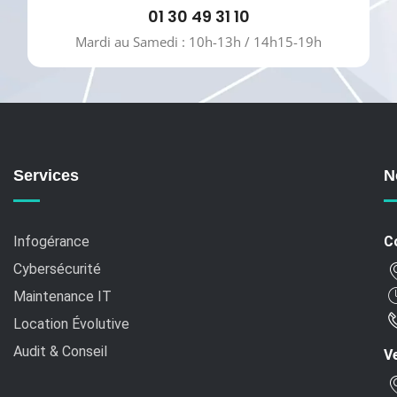
01 30 49 31 10
Mardi au Samedi : 10h-13h / 14h15-19h
Services
N
Infogérance
C
Cybersécurité
Maintenance IT
Location Évolutive
Audit & Conseil
Ve