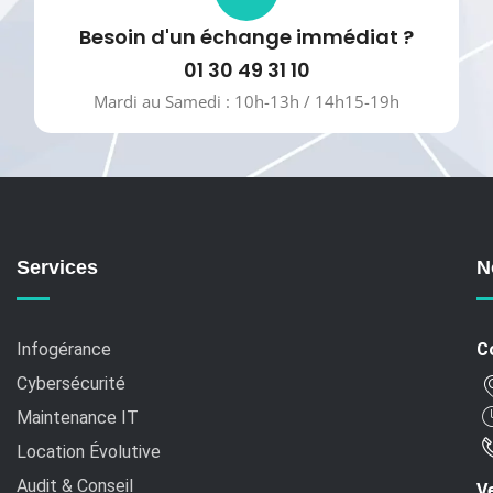
Besoin d'un échange immédiat ?
01 30 49 31 10
Mardi au Samedi : 10h-13h / 14h15-19h
Services
N
Infogérance
C
Cybersécurité
Maintenance IT
Location Évolutive
Audit & Conseil
Ve