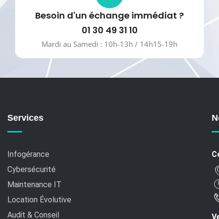
Besoin d'un échange immédiat ?
01 30 49 31 10
Mardi au Samedi : 10h-13h / 14h15-19h
Services
N
Infogérance
C
Cybersécurité
Maintenance IT
Location Évolutive
Audit & Conseil
Ve