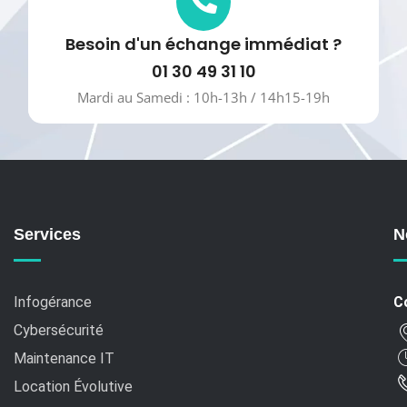
Besoin d'un échange immédiat ?
01 30 49 31 10
Mardi au Samedi : 10h-13h / 14h15-19h
Services
N
Infogérance
C
Cybersécurité
Maintenance IT
Location Évolutive