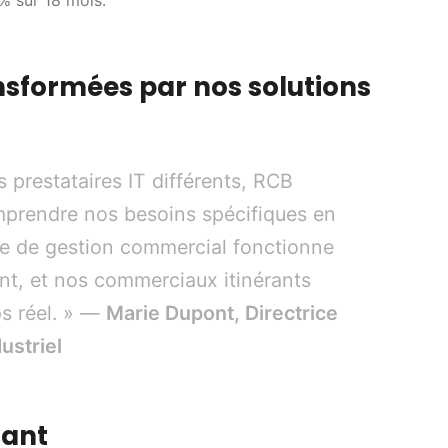
% sur 18 mois.
sformées par nos solutions
is prestataires IT différents, RCB
omprendre nos besoins spécifiques en
me de gestion commercial fonctionne
nt, et nos commerciaux itinérants
s réel. » —
Marie Dupont, Directrice
ustriel
nant