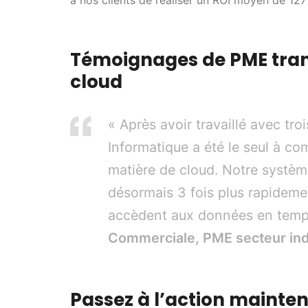
à nos clients de réaliser un ROI moyen de 127
Témoignages de PME tran
cloud
« Après avoir travaillé avec tro
Informatique a été le seul à c
matière de cloud. Notre systè
désormais 3 fois plus rapideme
accèdent aux données en temp
Commerciale, PME secteur ind
Passez à l’action mainte